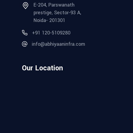
E-204, Parswanath
prestige, Sector-93 A,
Noida- 201301
+91 120-5109280‬
info@abhiyaaninfra.com
Our Location